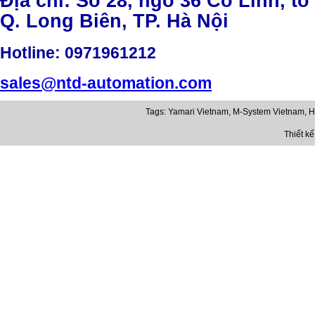
Địa chỉ: Số 28, ngõ 36 Cổ Linh, tổ
Q. Long Biên, TP. Hà Nội
Hotline
: 0971961212
sales@ntd-automation.com
Tags:
Yamari Vietnam
,
M-System Vietnam
,
H
Thiết k