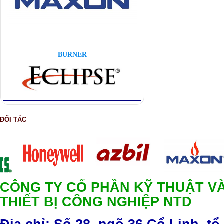
BURNER
ĐỐI TÁC
CÔNG TY CỔ PHẦN KỸ THUẬT V
THIẾT BỊ CÔNG NGHIỆP NTD