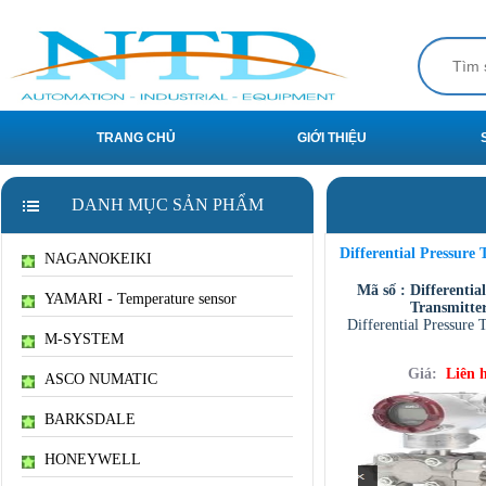
TRANG CHỦ
GIỚI THIỆU
DANH MỤC SẢN PHẨM
Differential Pressure 
NAGANOKEIKI
Mã số : Differentia
YAMARI - Temperature sensor
Transmitte
Differential Pressure 
M-SYSTEM
Giá:
Liên 
ASCO NUMATIC
BARKSDALE
HONEYWELL