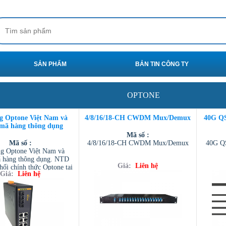
SẢN PHẨM
BẢN TIN CÔNG TY
OPTONE
g Optone Việt Nam và
4/8/16/18-CH CWDM Mux/Demux
40G Q
mã hàng thông dụng
Mã số :
Mã số :
4/8/16/18-CH CWDM Mux/Demux
40G Q
g Optone Việt Nam và
 hàng thông dụng. NTD
Giá:
Liên hệ
hối chính thức Optone tại
Giá:
Liên hệ
Việt Nam