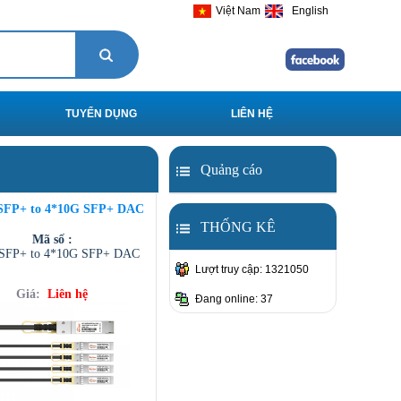
Việt Nam
English
TUYỂN DỤNG
LIÊN HỆ
Quảng cáo
SFP+ to 4*10G SFP+ DAC
THỐNG KÊ
Mã số :
SFP+ to 4*10G SFP+ DAC
Lượt truy cập: 1321050
Giá:
Liên hệ
Đang online: 37