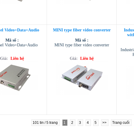
el Video+Data+Audio
MINI type fiber video converter
Indus
wit
Mã số :
Mã số :
nel Video+Data+Audio
MINI type fiber video converter
Industr
Giá:
Liên hệ
Giá:
Liên hệ
101 tin / 5 trang
1
2
3
4
5
>>
Trang cuối