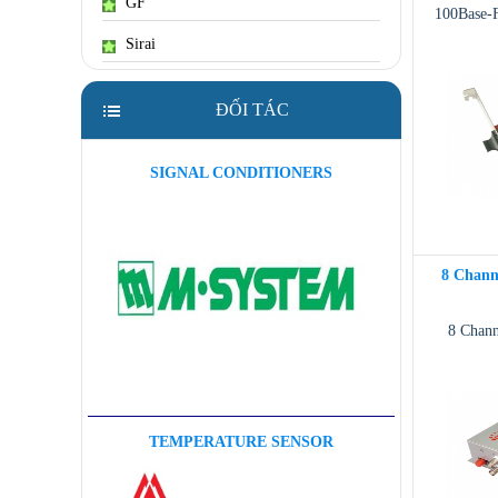
GF
100Base-
Sirai
ĐỐI TÁC
SIGNAL CONDITIONERS
8 Chann
8 Chan
TEMPERATURE SENSOR