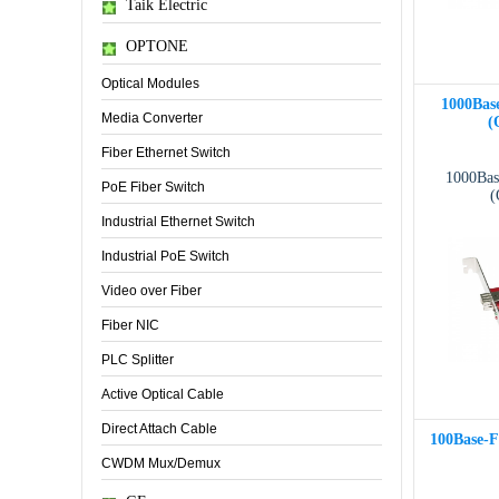
Taik Electric
OPTONE
Optical Modules
1000Bas
Media Converter
(
Fiber Ethernet Switch
1000Bas
PoE Fiber Switch
(
Industrial Ethernet Switch
Industrial PoE Switch
Video over Fiber
Fiber NIC
PLC Splitter
Active Optical Cable
Direct Attach Cable
100Base-F
CWDM Mux/Demux