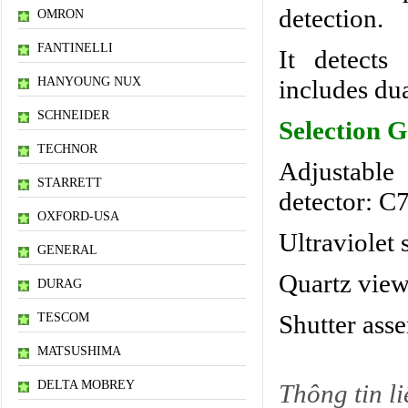
detection.
OMRON
FANTINELLI
It detects
HANYOUNG NUX
includes dua
SCHNEIDER
Selection G
TECHNOR
Adjustab
STARRETT
detector:
C7
OXFORD-USA
Ultraviolet 
GENERAL
Quartz view
DURAG
Shutter ass
TESCOM
MATSUSHIMA
DELTA MOBREY
Thông tin li