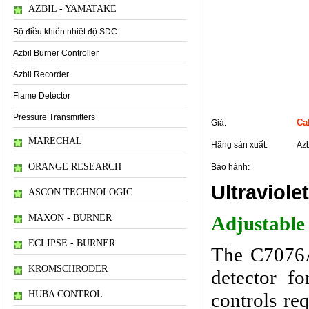
AZBIL - YAMATAKE
Bộ điều khiển nhiệt độ SDC
Azbil Burner Controller
Azbil Recorder
Flame Detector
Thông tin sản phẩm
Pressure Transmitters
Cal
Giá:
MARECHAL
Hãng sản xuất:
Azb
ORANGE RESEARCH
Bảo hành:
Ultraviol
ASCON TECHNOLOGIC
MAXON - BURNER
Adjustable 
ECLIPSE - BURNER
The C7076A 
KROMSCHRODER
detector f
HUBA CONTROL
controls req