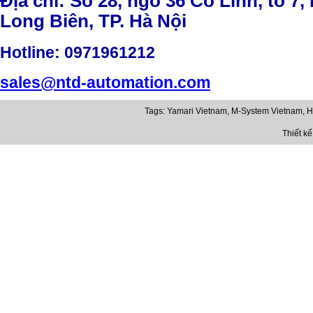
Địa chỉ: Số 28, ngõ 36 Cổ Linh, tổ 7,
Long Biên, TP. Hà Nội
Hotline
: 0971961212
sales@ntd-automation.com
Tags:
Yamari Vietnam
,
M-System Vietnam
,
H
Thiết k