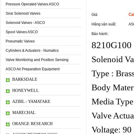
Pressure Operated Valves ASCO
Thông tin sản phẩm
Sirai Solenoid Valves
Cal
Giá:
Solenoid Valves - ASCO
Hãng sản xuất:
AS
Spool Valves ASCO
Bảo hành:
Pneumatic Valves
8210G100 
Cylinders & Actuators - Numatics
Solenoid Va
Valve Monitoring and Position Sensing
ASCO Air Preparation Equipment
Type : Bras
BARKSDALE
Body Materi
HONEYWELL
Media Type
AZBIL - YAMATAKE
MARECHAL
Valve Actu
ORANGE RESEARCH
Voltage: 90