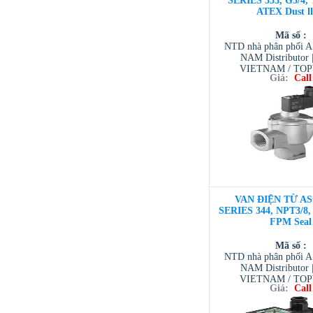
SERIES 353, G3/4, 
ATEX Dust l
Mã số :
NTD nhà phân phối 
NAM Distributor
VIETNAM / TO
Giá:
Call
VIETNAM / AVENTI
/ TESCOM VI
VAN ĐIỆN TỪ AS
SERIES 344, NPT3/8, 
FPM Seal
Mã số :
NTD nhà phân phối 
NAM Distributor
VIETNAM / TO
Giá:
Call
VIETNAM / AVENTI
/ TESCOM VI