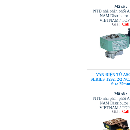
Mã số :
NTD nhà phân phối 
NAM Distributor
VIETNAM / TO
Giá:
Call
VIETNAM / AVENTI
/ TESCOM VI
VAN ĐIỆN TỪ ASC
SERIES T292, 2/2 NC,
Size 25m
Mã số :
NTD nhà phân phối 
NAM Distributor
VIETNAM / TO
Giá:
Call
VIETNAM / AVENTI
/ TESCOM VI