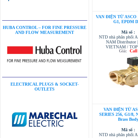
VAN ĐIỆN TỪ ASCO 2
G1, EPDM D
HUBA CONTROL – FOR FINE PRESSURE
Mã số :
AND FLOW MEASUREMENT
NTD nhà phân phối 
NAM Distributor
VIETNAM / TO
Giá:
Call
VIETNAM / AVENTI
/ TESCOM VI
ELECTRICAL PLUGS & SOCKET-
OUTLETS
VAN ĐIỆN TỪ AS
SERIES 256, G1/8, 
Brass Bod
Mã số :
NTD nhà phân phối 