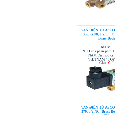
VAN ĐIỆN TỪ ASCO 3
356, G1/8, 1.2mm Or
Brass Bod
Mã số :
NTD nhà phân phối 
NAM Distributor
VIETNAM / TO
Giá:
Call
VIETNAM / AVENTI
/ TESCOM VI
VAN ĐIỆN TỪ ASCO 3
370, 3/2 NC, Brass 