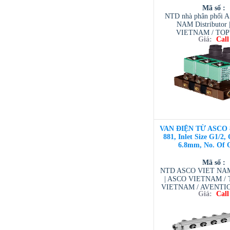
Mã số :
NTD nhà phân phối 
NAM Distributor
VIETNAM / TO
Giá:
Call
VIETNAM / AVENTI
/ TESCOM VI
VAN ĐIỆN TỪ ASCO 
881, Inlet Size G1/2, 
6.8mm, No. Of O
Mã số :
NTD ASCO VIET NAM 
| ASCO VIETNAM 
VIETNAM / AVENTI
Giá:
Call
/ TESCOM VI