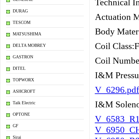
Technical I
DURAG
Actuation M
TESCOM
Body Materi
MATSUSHIMA
Coil Class:
DELTA MOBREY
GASTRON
Coil Numbe
DITEL
I&M Pressur
TOPWORX
V_6296.pd
ASHCROFT
I&M Soleno
Taik Electric
OPTONE
V_6583_R1
GF
V_6950_CH
Sirai