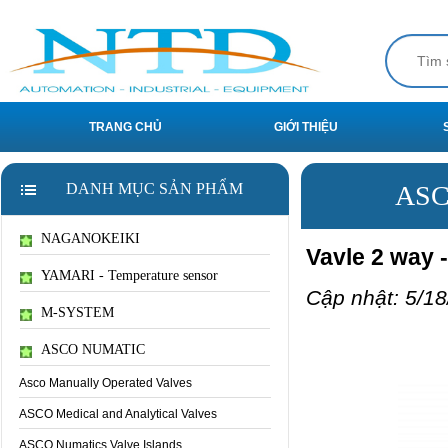
TRANG CHỦ
GIỚI THIỆU
DANH MỤC SẢN PHẨM
ASC
NAGANOKEIKI
Vavle 2 way 
YAMARI - Temperature sensor
Cập nhật: 5/18
M-SYSTEM
ASCO NUMATIC
Asco Manually Operated Valves
ASCO Medical and Analytical Valves
ASCO Numatics Valve Islands