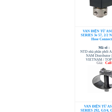
VAN ĐIỆN TỪ ASC
SERIES 3e 57, 2/2 N
Hose Connect
Mã số :
NTD nhà phân phối 
NAM Distributor
VIETNAM / TO
Giá:
Call
VIETNAM / AVENTI
/ TESCOM VI
VAN ĐIỆN TỪ AS
SERIES 292, G3/4, Or