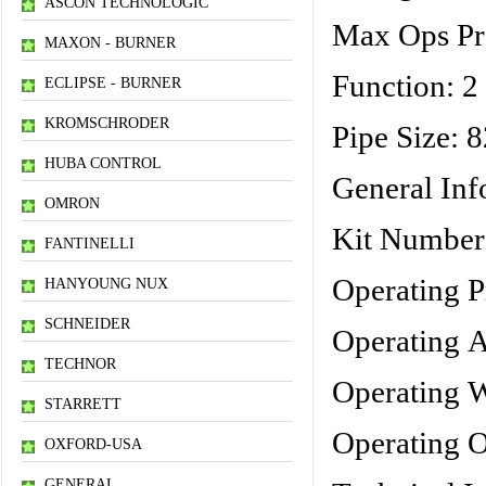
ASCON TECHNOLOGIC
Max Ops Pre
MAXON - BURNER
Function: 2
ECLIPSE - BURNER
KROMSCHRODER
Pipe Size:
HUBA CONTROL
General Inf
OMRON
Kit Number
FANTINELLI
Operating P
HANYOUNG NUX
SCHNEIDER
Operating A
TECHNOR
Operating W
STARRETT
Operating O
OXFORD-USA
GENERAL