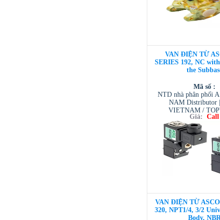
VAN ĐIỆN TỪ AS
SERIES 192, NC with
the Subbas
Mã số :
NTD nhà phân phối 
NAM Distributor
VIETNAM / TO
Giá:
Call
VIETNAM / AVENTI
/ TESCOM VI
VAN ĐIỆN TỪ ASCO 3
320, NPT1/4, 3/2 Univ
Body, NB