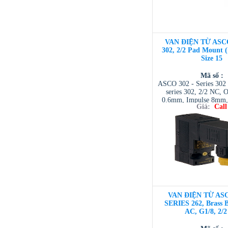
VAN ĐIỆN TỪ ASC
302, 2/2 Pad Mount 
Size 15
Mã số :
ASCO 302 - Series 302 
series 302, 2/2 NC, O
0.6mm, Impulse 8mm, 
Giá:
Call
NTD ASCO VIET NAM 
| ASCO VIETNAM 
VIETNAM / AVENTI
/ TESCOM VI
VAN ĐIỆN TỪ ASC
SERIES 262, Brass 
AC, G1/8, 2/