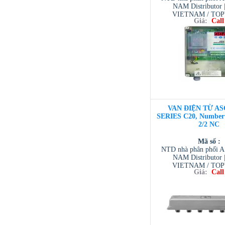
NAM Distributor
VIETNAM / TO
Giá:
Call
VIETNAM / AVENTI
/ TESCOM VI
VAN ĐIỆN TỪ AS
SERIES C20, Number o
2/2 NC
Mã số :
NTD nhà phân phối 
NAM Distributor
VIETNAM / TO
Giá:
Call
VIETNAM / AVENTI
/ TESCOM VI