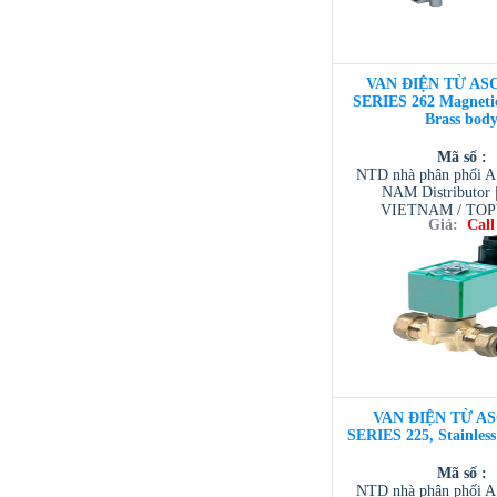
VAN ĐIỆN TỪ ASC
SERIES 262 Magnetic
Brass bod
Mã số :
NTD nhà phân phối 
NAM Distributor
VIETNAM / TO
Giá:
Call
VIETNAM / AVENTI
/ TESCOM VI
VAN ĐIỆN TỪ AS
SERIES 225, Stainles
Mã số :
NTD nhà phân phối 