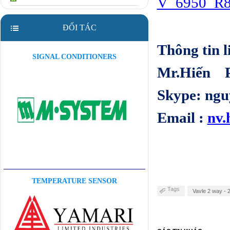
V_6950_R8
ĐỐI TÁC
Thông tin l
SIGNAL CONDITIONERS
Mr.Hiến Ph
Skype: ngu
Email :
nv.
TEMPERATURE SENSOR
Tags
Vavle 2 way - 