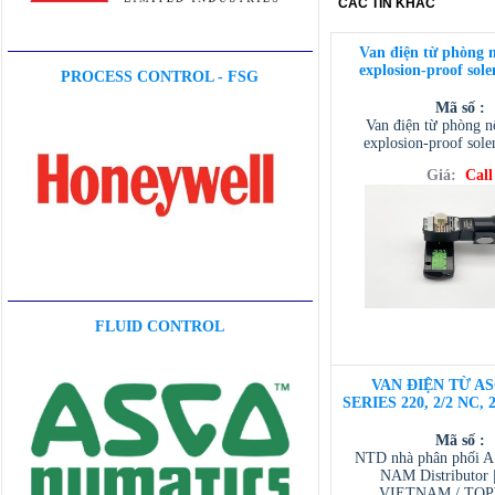
CÁC TIN KHÁC
Van điện từ phòng 
explosion-proof sole
PROCESS CONTROL - FSG
Mã số :
Van điện từ phòng 
explosion-proof sole
Giá:
Call
FLUID CONTROL
VAN ĐIỆN TỪ AS
SERIES 220, 2/2 NC, 
Mã số :
NTD nhà phân phối 
NAM Distributor
VIETNAM / TO