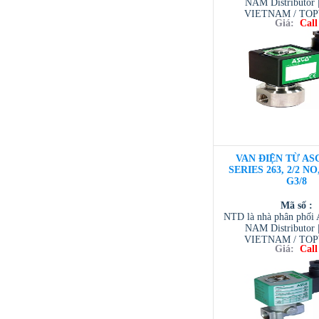
NAM Distributor
VIETNAM / TO
Giá:
Call
VIETNAM / AVENTI
/ TESCOM VI
VAN ĐIỆN TỪ ASC
SERIES 263, 2/2 NO
G3/8
Mã số :
NTD là nhà phân phố
NAM Distributor
VIETNAM / TO
Giá:
Call
VIETNAM / AVENTI
/ TESCOM VI