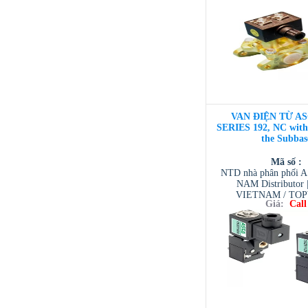
/ TESCOM VI
VAN ĐIỆN TỪ AS
SERIES 192, NC with
the Subbas
Mã số :
NTD nhà phân phối 
NAM Distributor
VIETNAM / TO
Giá:
Call
VIETNAM / AVENTI
/ TESCOM VI