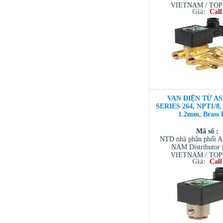
VIETNAM / TO
Giá:
Call
VIETNAM / AVENTI
/ TESCOM VI
VAN ĐIỆN TỪ AS
SERIES 264, NPT1/8, 
1.2mm, Brass 
Mã số :
NTD nhà phân phối 
NAM Distributor
VIETNAM / TO
Giá:
Call
VIETNAM / AVENTI
/ TESCOM VI