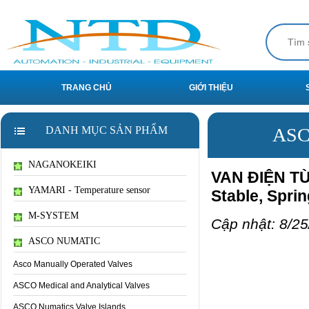
TRANG CHỦ
GIỚI THIỆU
DANH MỤC SẢN PHẨM
ASC
NAGANOKEIKI
VAN ĐIỆN TỪ 
YAMARI - Temperature sensor
Stable, Spri
M-SYSTEM
Cập nhật: 8/25
ASCO NUMATIC
Asco Manually Operated Valves
ASCO Medical and Analytical Valves
ASCO Numatics Valve Islands