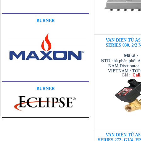
BURNER
VAN ĐIỆN TỪ AS
SERIES 030, 2/2 
Mã số :
NTD nhà phân phối 
NAM Distributor
VIETNAM / TO
Giá:
Call
VIETNAM / AVENTI
/ TESCOM VI
BURNER
VAN ĐIỆN TỪ AS
SERIES 272, G1/4, E