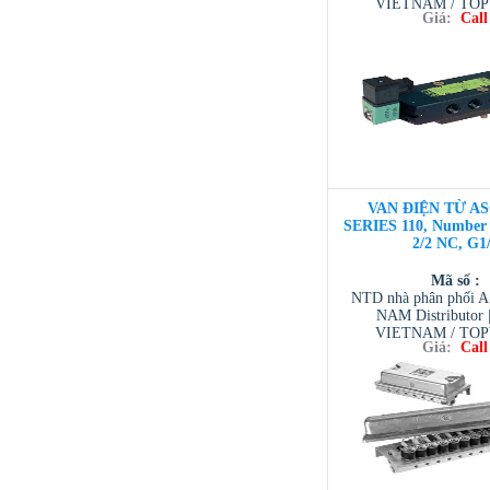
VIETNAM / TO
Giá:
Call
VIETNAM / AVENTI
/ TESCOM VI
VAN ĐIỆN TỪ AS
SERIES 110, Number o
2/2 NC, G1
Mã số :
NTD nhà phân phối 
NAM Distributor
VIETNAM / TO
Giá:
Call
VIETNAM / AVENTI
/ TESCOM VI