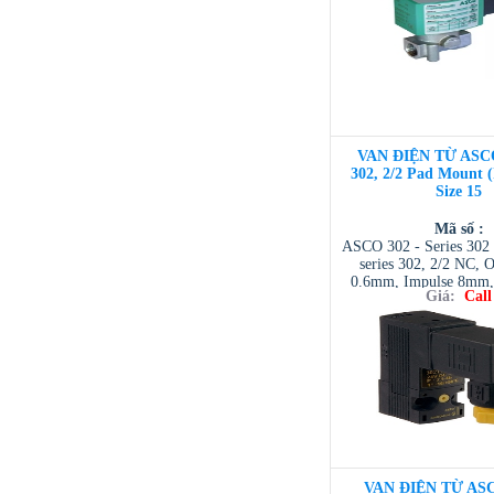
VAN ĐIỆN TỪ ASC
302, 2/2 Pad Mount 
Size 15
Mã số :
ASCO 302 - Series 302 
series 302, 2/2 NC, O
0.6mm, Impulse 8mm, 
Giá:
Call
NTD ASCO VIET NAM 
| ASCO VIETNAM 
VIETNAM / AVENTI
/ TESCOM VI
VAN ĐIỆN TỪ ASC