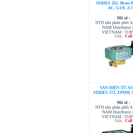
SERIES 262, Brass 
AC, G1/8, 2/
Mã số :
NTD nhà phân phối 
NAM Distributor
VIETNAM / TO
Giá:
Call
VIETNAM / AVENTI
/ TESCOM VI
VAN ĐIỆN TỪ AS
SERIES 272, EPDM, D
Mã số :
NTD nhà phân phối 
NAM Distributor
VIETNAM / TO
Giá:
Call
VIETNAM / AVENTI
/ TESCOM VI