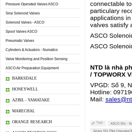
connectable to 
Pressure Operated Valves ASCO
particulary re
Sirai Solenoid Valves
applications i
Solenoid Valves - ASCO
valves satisfy 
Spool Valves ASCO
ASCO Solenoid
Pneumatic Valves
ASCO Solenoid
Cylinders & Actuators - Numatics
Valve Monitoring and Position Sensing
NTD là nhà p
ASCO Air Preparation Equipment
/ TOPWORX V
BARKSDALE
VPGD: Số 9, Ng
HONEYWELL
Hotline:
09719
Mail:
sales@n
AZBIL - YAMATAKE
MARECHAL
ORANGE RESEARCH
Tags
ASCO 551 - Ser
Series 551 Pilot Operated