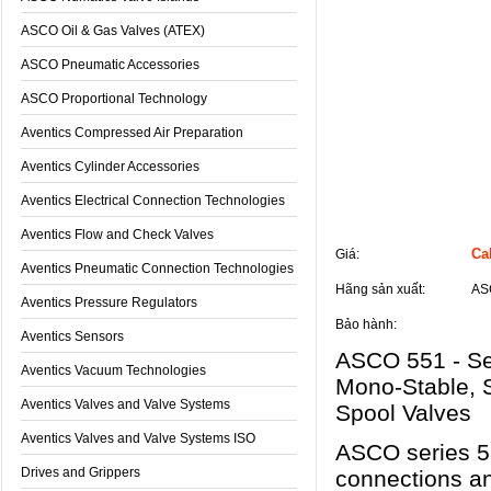
ASCO Oil & Gas Valves (ATEX)
ASCO Pneumatic Accessories
ASCO Proportional Technology
Aventics Compressed Air Preparation
Aventics Cylinder Accessories
Aventics Electrical Connection Technologies
Thông tin sản phẩm
Aventics Flow and Check Valves
Cal
Giá:
Aventics Pneumatic Connection Technologies
Hãng sản xuất:
AS
Aventics Pressure Regulators
Bảo hành:
Aventics Sensors
ASCO 551 - Ser
Aventics Vacuum Technologies
Mono-Stable, 
Aventics Valves and Valve Systems
Spool Valves
Aventics Valves and Valve Systems ISO
ASCO series 55
Drives and Grippers
connections an