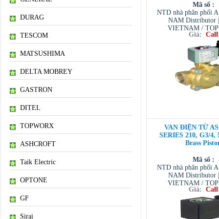
Mã số :
NTD nhà phân phối 
DURAG
NAM Distributor
VIETNAM / TO
Giá:
Call
TESCOM
VIETNAM / AVENTI
/ TESCOM VI
MATSUSHIMA
DELTA MOBREY
GASTRON
DITEL
TOPWORX
VAN ĐIỆN TỪ AS
SERIES 210, G3/4,
Brass Pisto
ASHCROFT
Mã số :
Taik Electric
NTD nhà phân phối 
NAM Distributor
OPTONE
VIETNAM / TO
Giá:
Call
VIETNAM / AVENTI
GF
/ TESCOM VI
Sirai