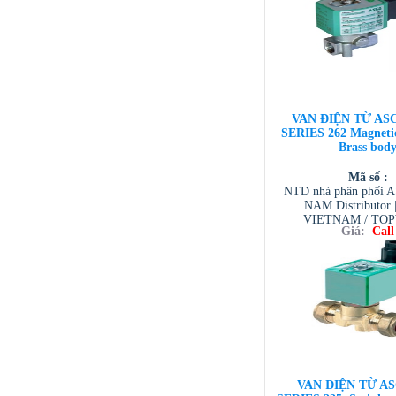
VAN ĐIỆN TỪ ASC
SERIES 262 Magnetic
Brass bod
Mã số :
NTD nhà phân phối 
NAM Distributor
VIETNAM / TO
Giá:
Call
VIETNAM / AVENTI
/ TESCOM VI
VAN ĐIỆN TỪ AS