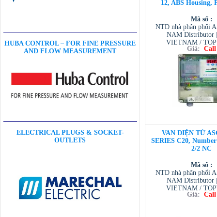
12, ABS Housing, 
Mã số :
NTD nhà phân phối 
NAM Distributor
VIETNAM / TO
HUBA CONTROL – FOR FINE PRESSURE
Giá:
Call
VIETNAM / AVENTI
AND FLOW MEASUREMENT
/ TESCOM VI
ELECTRICAL PLUGS & SOCKET-
VAN ĐIỆN TỪ AS
OUTLETS
SERIES C20, Number o
2/2 NC
Mã số :
NTD nhà phân phối 
NAM Distributor
VIETNAM / TO
Giá:
Call
VIETNAM / AVENTI
/ TESCOM VI