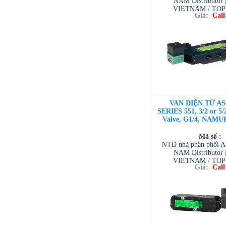
NAM Distributor
VIETNAM / TO
Giá:
Call
VIETNAM / AVENTI
/ TESCOM VI
VAN ĐIỆN TỪ AS
SERIES 551, 3/2 or 5
Valve, G1/4, NAMUR
Mã số :
NTD nhà phân phối 
NAM Distributor
VIETNAM / TO
Giá:
Call
VIETNAM / AVENTI
/ TESCOM VI