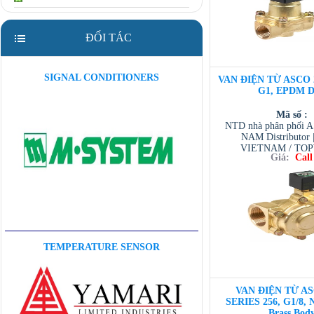
ĐỐI TÁC
SIGNAL CONDITIONERS
VAN ĐIỆN TỪ ASCO 2
G1, EPDM D
Mã số :
NTD nhà phân phối 
NAM Distributor
VIETNAM / TO
Giá:
Call
VIETNAM / AVENTI
/ TESCOM VI
TEMPERATURE SENSOR
VAN ĐIỆN TỪ AS
SERIES 256, G1/8, 
Brass Bod