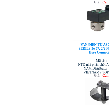
Giá:
Call
VIETNAM / AVENTI
/ TESCOM VI
VAN ĐIỆN TỪ ASC
SERIES 3e 57, 2/2 N
Hose Connect
Mã số :
NTD nhà phân phối 
NAM Distributor
VIETNAM / TO
Giá:
Call
VIETNAM / AVENTI
/ TESCOM VI