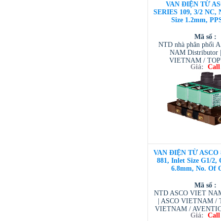
VAN ĐIỆN TỪ AS
SERIES 109, 3/2 NC, 
Size 1.2mm, PP
Mã số :
NTD nhà phân phối 
NAM Distributor
VIETNAM / TO
Giá:
Call
VIETNAM / AVENTI
/ TESCOM VI
VAN ĐIỆN TỪ ASCO 
881, Inlet Size G1/2, 
6.8mm, No. Of O
Mã số :
NTD ASCO VIET NAM 
| ASCO VIETNAM 
VIETNAM / AVENTI
Giá:
Call
/ TESCOM VI