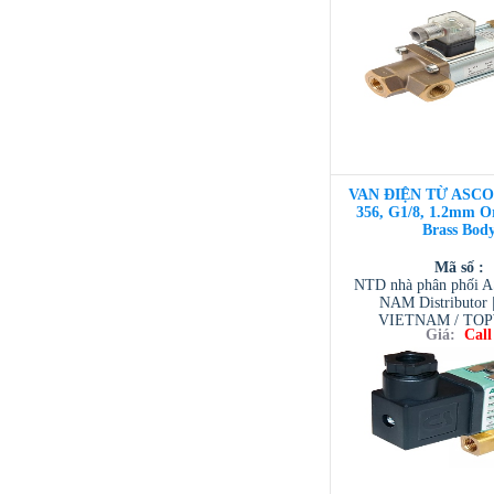
/ TESCOM VI
VAN ĐIỆN TỪ ASCO 3
356, G1/8, 1.2mm Or
Brass Bod
Mã số :
NTD nhà phân phối 
NAM Distributor
VIETNAM / TO
Giá:
Call
VIETNAM / AVENTI
/ TESCOM VI