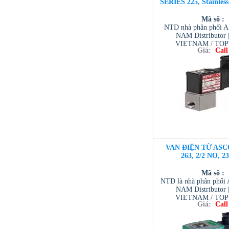
SERIES 225, Stainles
Mã số :
NTD nhà phân phối 
NAM Distributor
VIETNAM / TO
Giá:
Call
VIETNAM / AVENTI
/ TESCOM VI
VAN ĐIỆN TỪ ASC
263, 2/2 NO, 2
Mã số :
NTD là nhà phân phố
NAM Distributor
VIETNAM / TO
Giá:
Call
VIETNAM / AVENTI
/ TESCOM VI