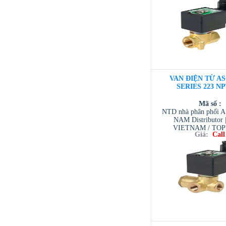
/ TESCOM VI
VAN ĐIỆN TỪ AS
SERIES 223 NP
Mã số :
NTD nhà phân phối 
NAM Distributor
VIETNAM / TO
Giá:
Call
VIETNAM / AVENTI
/ TESCOM VI