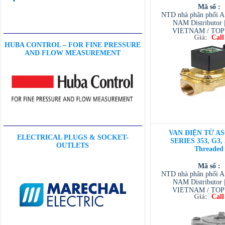
Mã số :
NTD nhà phân phối 
NAM Distributor
VIETNAM / TO
Giá:
Call
VIETNAM / AVENTI
HUBA CONTROL – FOR FINE PRESSURE
/ TESCOM VI
AND FLOW MEASUREMENT
VAN ĐIỆN TỪ AS
ELECTRICAL PLUGS & SOCKET-
SERIES 353, G3, 
OUTLETS
Threaded
Mã số :
NTD nhà phân phối 
NAM Distributor
VIETNAM / TO
Giá:
Call
VIETNAM / AVENTI
/ TESCOM VI