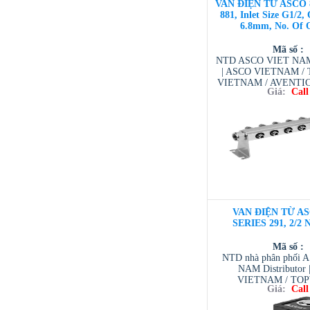
VAN ĐIỆN TỪ ASCO 
881, Inlet Size G1/2, 
6.8mm, No. Of O
Mã số :
NTD ASCO VIET NAM 
| ASCO VIETNAM 
VIETNAM / AVENTI
Giá:
Call
/ TESCOM VI
VAN ĐIỆN TỪ AS
SERIES 291, 2/2 
Mã số :
NTD nhà phân phối 
NAM Distributor
VIETNAM / TO
Giá:
Call
VIETNAM / AVENTI
/ TESCOM VI