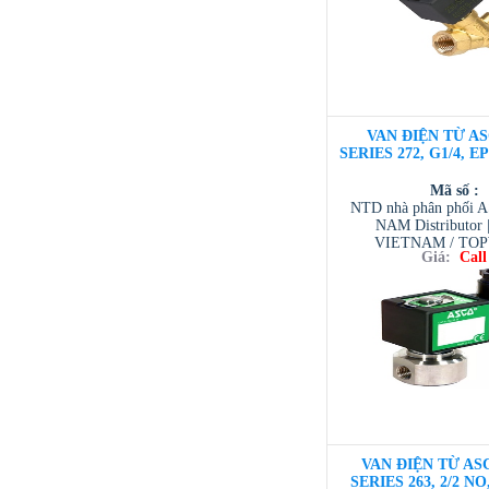
VAN ĐIỆN TỪ AS
SERIES 272, G1/4, E
Mã số :
NTD nhà phân phối 
NAM Distributor
VIETNAM / TO
Giá:
Call
VIETNAM / AVENTI
/ TESCOM VI
VAN ĐIỆN TỪ ASC
SERIES 263, 2/2 NO