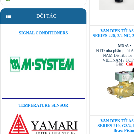
ĐỐI TÁC
VAN ĐIỆN TỪ AS
SIGNAL CONDITIONERS
SERIES 220, 2/2 NC, 
Mã số :
NTD nhà phân phối 
NAM Distributor
VIETNAM / TO
Giá:
Call
VIETNAM / AVENTI
/ TESCOM VI
TEMPERATURE SENSOR
VAN ĐIỆN TỪ AS
SERIES 210, G3/4,
Brass Pisto