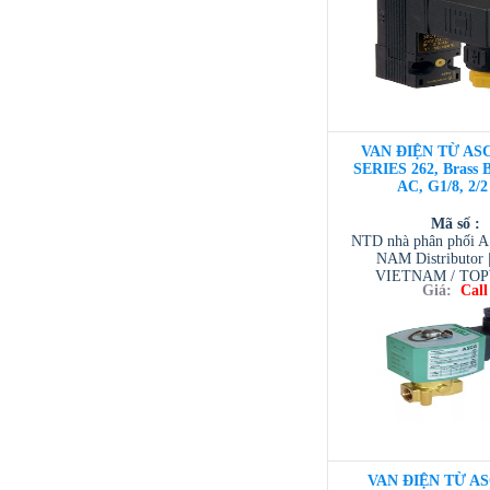
/ TESCOM VI
VAN ĐIỆN TỪ ASC
SERIES 262, Brass 
AC, G1/8, 2/
Mã số :
NTD nhà phân phối 
NAM Distributor
VIETNAM / TO
Giá:
Call
VIETNAM / AVENTI
/ TESCOM VI
VAN ĐIỆN TỪ AS