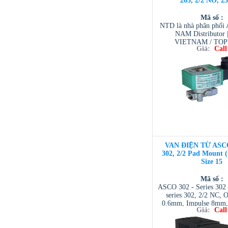
263, 2/2 NO, 2
Mã số :
NTD là nhà phân phố
NAM Distributor
VIETNAM / TO
Giá:
Call
VIETNAM / AVENTI
/ TESCOM VI
VAN ĐIỆN TỪ ASC
302, 2/2 Pad Mount 
Size 15
Mã số :
ASCO 302 - Series 302 
series 302, 2/2 NC, O
0.6mm, Impulse 8mm, 
Giá:
Call
NTD ASCO VIET NAM 
| ASCO VIETNAM 
VIETNAM / AVENTI