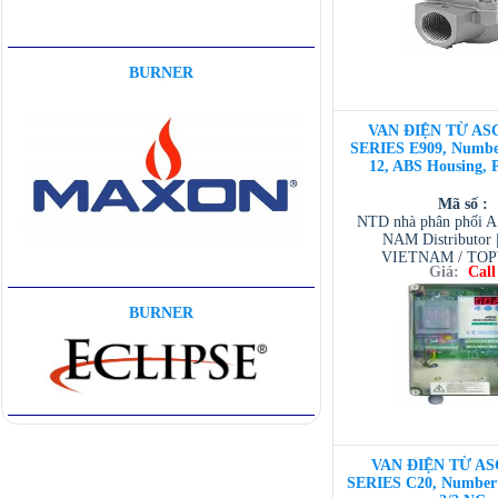
BURNER
VAN ĐIỆN TỪ ASC
SERIES E909, Number
12, ABS Housing, 
Mã số :
NTD nhà phân phối 
NAM Distributor
VIETNAM / TO
Giá:
Call
VIETNAM / AVENTI
/ TESCOM VI
BURNER
VAN ĐIỆN TỪ AS
SERIES C20, Number o