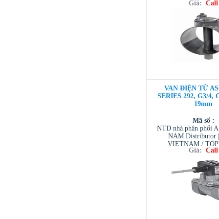
Giá:
Call
VIETNAM / AVENTI
/ TESCOM VI
VAN ĐIỆN TỪ AS
SERIES 292, G3/4, Or
19mm
Mã số :
NTD nhà phân phối 
NAM Distributor
VIETNAM / TO
Giá:
Call
VIETNAM / AVENTI
/ TESCOM VI