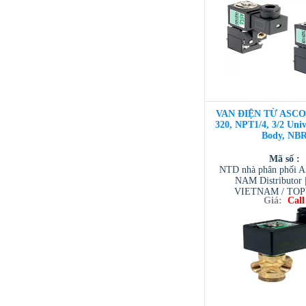
/ TESCOM VI
VAN ĐIỆN TỪ ASCO 3
320, NPT1/4, 3/2 Univ
Body, NB
Mã số :
NTD nhà phân phối 
NAM Distributor
VIETNAM / TO
Giá:
Call
VIETNAM / AVENTI
/ TESCOM VI