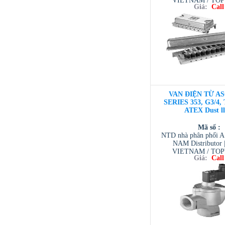
VIETNAM / TO
Giá:
Call
VIETNAM / AVENTI
/ TESCOM VI
VAN ĐIỆN TỪ AS
SERIES 353, G3/4, 
ATEX Dust l
Mã số :
NTD nhà phân phối 
NAM Distributor
VIETNAM / TO
Giá:
Call
VIETNAM / AVENTI
/ TESCOM VI