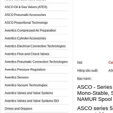
ASCO Oil & Gas Valves (ATEX)
ASCO Pneumatic Accessories
ASCO Proportional Technology
Aventics Compressed Air Preparation
Aventics Cylinder Accessories
Aventics Electrical Connection Technologies
Aventics Flow and Check Valves
Thông tin sản phẩm
Aventics Pneumatic Connection Technologies
Cal
Giá:
Aventics Pressure Regulators
Hãng sản xuất:
AS
Aventics Sensors
Bảo hành:
Aventics Vacuum Technologies
ASCO - Series 
Mono-Stable, S
Aventics Valves and Valve Systems
NAMUR Spool 
Aventics Valves and Valve Systems ISO
ASCO series 55
Drives and Grippers