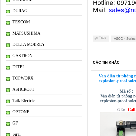
Hotline:
09719
Mail:
sales@n
DURAG
TESCOM
MATSUSHIMA
Tags
ASCO - Series 
DELTA MOBREY
GASTRON
CÁC TIN KHÁC
DITEL
Van điện từ phòng 
TOPWORX
explosion-proof sole
ASHCROFT
Mã số :
Van điện từ phòng 
Taik Electric
explosion-proof sole
Giá:
Call
OPTONE
GF
Sirai