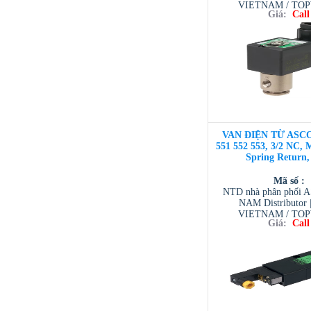
VIETNAM / TO
Giá:
Call
VIETNAM / AVENTI
/ TESCOM VI
VAN ĐIỆN TỪ ASCO
551 552 553, 3/2 NC, 
Spring Return,
Mã số :
NTD nhà phân phối 
NAM Distributor
VIETNAM / TO
Giá:
Call
VIETNAM / AVENTI
/ TESCOM VI