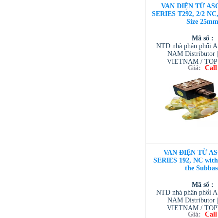
VAN ĐIỆN TỪ ASC
SERIES T292, 2/2 NC,
Size 25m
Mã số :
NTD nhà phân phối 
NAM Distributor
VIETNAM / TO
Giá:
Call
VIETNAM / AVENTI
/ TESCOM VI
VAN ĐIỆN TỪ AS
SERIES 192, NC with
the Subbas
Mã số :
NTD nhà phân phối 
NAM Distributor
VIETNAM / TO
Giá:
Call
VIETNAM / AVENTI