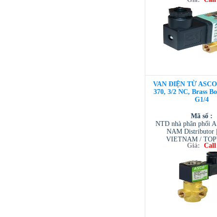
VIETNAM / AVENTI
/ TESCOM VI
VAN ĐIỆN TỪ ASCO 3
370, 3/2 NC, Brass 
G1/4
Mã số :
NTD nhà phân phối 
NAM Distributor
VIETNAM / TO
Giá:
Call
VIETNAM / AVENTI
/ TESCOM VI