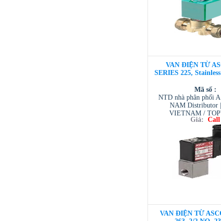
VAN ĐIỆN TỪ AS
SERIES 225, Stainles
Mã số :
NTD nhà phân phối 
NAM Distributor
VIETNAM / TO
Giá:
Call
VIETNAM / AVENTI
/ TESCOM VI
VAN ĐIỆN TỪ ASC