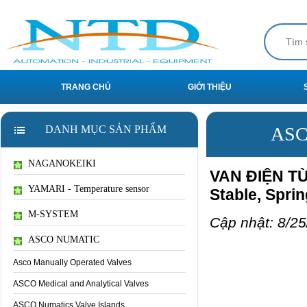
TRANG CHỦ
GIỚI THIỆU
DANH MỤC SẢN PHẨM
ASC
NAGANOKEIKI
VAN ĐIỆN TỪ
YAMARI - Temperature sensor
Stable, Spri
M-SYSTEM
Cập nhật: 8/25
ASCO NUMATIC
Asco Manually Operated Valves
ASCO Medical and Analytical Valves
ASCO Numatics Valve Islands