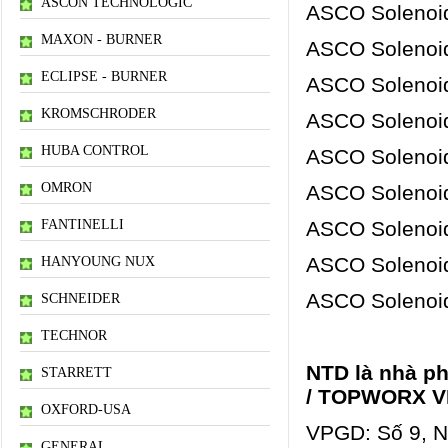
ASCON TECHNOLOGIC
ASCO Solenoi
MAXON - BURNER
ASCO Solenoid
ECLIPSE - BURNER
ASCO Solenoi
KROMSCHRODER
ASCO Solenoi
HUBA CONTROL
ASCO Solenoid
OMRON
ASCO Solenoi
FANTINELLI
ASCO Solenoid
ASCO Solenoi
HANYOUNG NUX
ASCO Solenoid
SCHNEIDER
TECHNOR
NTD là nhà p
STARRETT
/ TOPWORX V
OXFORD-USA
VPGD: Số 9, Ng
GENERAL