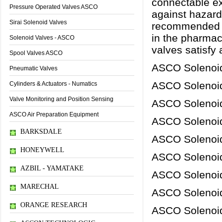
connectable ex
Pressure Operated Valves ASCO
against hazard
Sirai Solenoid Valves
recommended fo
in the pharmac
Solenoid Valves - ASCO
valves satisfy 
Spool Valves ASCO
ASCO Solenoi
Pneumatic Valves
ASCO Solenoid
Cylinders & Actuators - Numatics
Valve Monitoring and Position Sensing
ASCO Solenoi
ASCO Air Preparation Equipment
ASCO Solenoi
BARKSDALE
ASCO Solenoid
HONEYWELL
ASCO Solenoi
AZBIL - YAMATAKE
ASCO Solenoid
MARECHAL
ASCO Solenoi
ORANGE RESEARCH
ASCO Solenoid